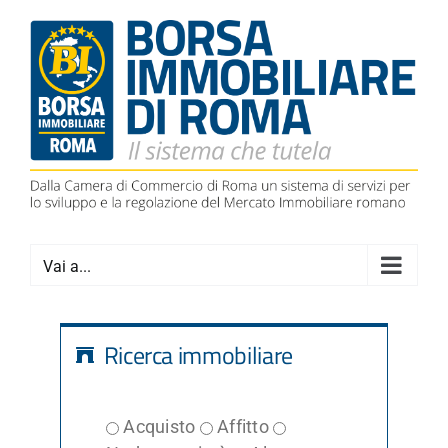
Salta
al
contenuto
Vai a...
Ricerca immobiliare
Acquisto
Affitto